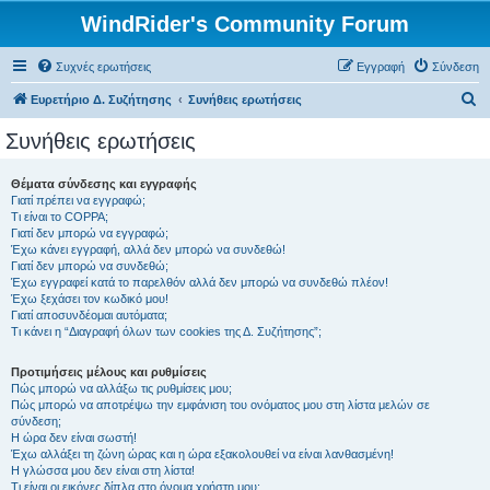
WindRider's Community Forum
Συχνές ερωτήσεις
Εγγραφή
Σύνδεση
Α
Ευρετήριο Δ. Συζήτησης
Συνήθεις ερωτήσεις
ν
Συνήθεις ερωτήσεις
α
ζ
Θέματα σύνδεσης και εγγραφής
Γιατί πρέπει να εγγραφώ;
ή
Τι είναι το COPPA;
τ
Γιατί δεν μπορώ να εγγραφώ;
Έχω κάνει εγγραφή, αλλά δεν μπορώ να συνδεθώ!
η
Γιατί δεν μπορώ να συνδεθώ;
Έχω εγγραφεί κατά το παρελθόν αλλά δεν μπορώ να συνδεθώ πλέον!
σ
Έχω ξεχάσει τον κωδικό μου!
η
Γιατί αποσυνδέομαι αυτόματα;
Τι κάνει η “Διαγραφή όλων των cookies της Δ. Συζήτησης”;
Προτιμήσεις μέλους και ρυθμίσεις
Πώς μπορώ να αλλάξω τις ρυθμίσεις μου;
Πώς μπορώ να αποτρέψω την εμφάνιση του ονόματος μου στη λίστα μελών σε
σύνδεση;
Η ώρα δεν είναι σωστή!
Έχω αλλάξει τη ζώνη ώρας και η ώρα εξακολουθεί να είναι λανθασμένη!
Η γλώσσα μου δεν είναι στη λίστα!
Τι είναι οι εικόνες δίπλα στο όνομα χρήστη μου;