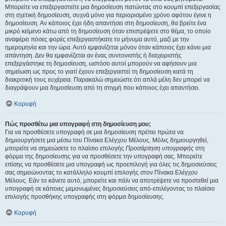
Μπορείτε να επεξεργαστείτε μια δημοσίευση πατώντας στο κουμπί επεξεργασίας
στη σχετική δημοσίευση, συχνά μόνο για περιορισμένο χρόνο αφότου έγινε η
δημοσίευση. Αν κάποιος έχει ήδη απαντήσει στη δημοσίευση, θα βρείτε ένα
μικρό κείμενο κάτω από τη δημοσίευση όταν επιστρέψετε στο θέμα, το οποίο
αναφέρει πόσες φορές επεξεργαστήκατε το μήνυμα αυτό, μαζί με την
ημερομηνία και την ώρα. Αυτό εμφανίζεται μόνον όταν κάποιος έχει κάνει μια
απάντηση. Δεν θα εμφανίζεται αν ένας συντονιστής ή διαχειριστής
επεξεργάστηκε τη δημοσίευση, ωστόσο αυτοί μπορούν να αφήσουν μια
σημείωση ως προς το γιατί έχουν επεξεργαστεί τη δημοσίευση κατά τη
διακριτική τους ευχέρεια. Παρακαλώ σημειώστε ότι απλά μέλη δεν μπορεί να
διαγράψουν μια δημοσίευση από τη στιγμή που κάποιος έχει απαντήσει.
Κορυφή
Πώς προσθέτω μια υπογραφή στη δημοσίευση μου;
Για να προσθέσετε υπογραφή σε μια δημοσίευση πρέπει πρώτα να
δημιουργήσετε μια μέσω του Πίνακα Ελέγχου Μέλους. Μόλις δημιουργηθεί,
μπορείτε να σημειώσετε το πλαίσιο επιλογής
Προσάρτηση υπογραφής
στη
φόρμα της δημοσίευσης για να προσθέσετε την υπογραφή σας. Μπορείτε
επίσης να προσθέσετε μια υπογραφή ως προεπιλογή για όλες τις δημοσιεύσεις
σας σημειώνοντας το κατάλληλο κουμπί επιλογής στον Πίνακα Ελέγχου
Μέλους. Εάν το κάνετε αυτό, μπορείτε και πάλι να αποτρέψετε να προστεθεί μια
υπογραφή σε κάποιες μεμονωμένες δημοσιεύσεις από-επιλέγοντας το πλαίσιο
επιλογής προσθήκης υπογραφής στη φόρμα δημοσίευσης.
Κορυφή