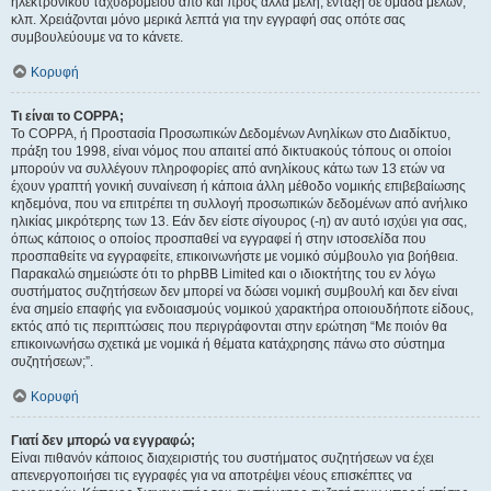
ηλεκτρονικού ταχυδρομείου από και προς άλλα μέλη, ένταξη σε ομάδα μελών,
κλπ. Χρειάζονται μόνο μερικά λεπτά για την εγγραφή σας οπότε σας
συμβουλεύουμε να το κάνετε.
Κορυφή
Τι είναι το COPPA;
Το COPPA, ή Προστασία Προσωπικών Δεδομένων Ανηλίκων στο Διαδίκτυο,
πράξη του 1998, είναι νόμος που απαιτεί από δικτυακούς τόπους οι οποίοι
μπορούν να συλλέγουν πληροφορίες από ανηλίκους κάτω των 13 ετών να
έχουν γραπτή γονική συναίνεση ή κάποια άλλη μέθοδο νομικής επιβεβαίωσης
κηδεμόνα, που να επιτρέπει τη συλλογή προσωπικών δεδομένων από ανήλικο
ηλικίας μικρότερης των 13. Εάν δεν είστε σίγουρος (-η) αν αυτό ισχύει για σας,
όπως κάποιος ο οποίος προσπαθεί να εγγραφεί ή στην ιστοσελίδα που
προσπαθείτε να εγγραφείτε, επικοινωνήστε με νομικό σύμβουλο για βοήθεια.
Παρακαλώ σημειώστε ότι το phpBB Limited και ο ιδιοκτήτης του εν λόγω
συστήματος συζητήσεων δεν μπορεί να δώσει νομική συμβουλή και δεν είναι
ένα σημείο επαφής για ενδοιασμούς νομικού χαρακτήρα οποιουδήποτε είδους,
εκτός από τις περιπτώσεις που περιγράφονται στην ερώτηση “Με ποιόν θα
επικοινωνήσω σχετικά με νομικά ή θέματα κατάχρησης πάνω στο σύστημα
συζητήσεων;”.
Κορυφή
Γιατί δεν μπορώ να εγγραφώ;
Είναι πιθανόν κάποιος διαχειριστής του συστήματος συζητήσεων να έχει
απενεργοποιήσει τις εγγραφές για να αποτρέψει νέους επισκέπτες να