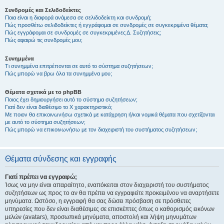
Συνδρομές και Σελιδοδείκτες
Ποια είναι η διαφορά ανάμεσα σε σελιδοδείκτη και συνδρομή;
Πώς προσθέτω σελιδοδείκτες ή εγγράφομαι σε συνδρομές σε συγκεκριμένα θέματα;
Πώς εγγράφομαι σε συνδρομές σε συγκεκριμένες Δ. Συζητήσεις;
Πώς αφαιρώ τις συνδρομές μου;
Συνημμένα
Τι συνημμένα επιτρέπονται σε αυτό το σύστημα συζητήσεων;
Πώς μπορώ να βρω όλα τα συνημμένα μου;
Θέματα σχετικά με το phpBB
Ποιος έχει δημιουργήσει αυτό το σύστημα συζητήσεων;
Γιατί δεν είναι διαθέσιμο το Χ χαρακτηριστικό;
Με ποιον θα επικοινωνήσω σχετικά με κατάχρηση ή/και νομικά θέματα που σχετίζονται
με αυτό το σύστημα συζητήσεων;
Πώς μπορώ να επικοινωνήσω με τον διαχειριστή του συστήματος συζητήσεων;
Θέματα σύνδεσης και εγγραφής
Γιατί πρέπει να εγγραφώ;
Ίσως να μην είναι απαραίτητο, εναπόκειται στον διαχειριστή του συστήματος
συζητήσεων ως προς το αν θα πρέπει να εγγραφείτε προκειμένου να αναρτήσετε
μηνύματα. Ωστόσο, η εγγραφή θα σας δώσει πρόσβαση σε πρόσθετες
υπηρεσίες που δεν είναι διαθέσιμες σε επισκέπτες όπως ο καθορισμός εικόνων
μελών (avatars), προσωπικά μηνύματα, αποστολή και λήψη μηνυμάτων