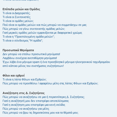
Επίπεδα μελών και Ομάδες
Τι είναι οι Διαχειριστές;
Τι είναι οι Συντονιστές;
Τι είναι οι ομάδες μελών;
Πού είναι οι ομάδες μελών και πώς μπορώ να συμμετάσχω σε μια;
Πώς μπορώ να γίνω συντονιστής ομάδας μελών;
Γιατί μερικές ομάδες μελών εμφανίζονται με διαφορετικό χρώμα;
Τι είναι η “Προεπιλεγμένη ομάδα μελών”;
Τι είναι ο σύνδεσμος "Η ομάδα”;
Προσωπικά Μηνύματα
Δεν μπορώ να στείλω προσωπικά μηνύματα!
Λαμβάνω συνέχεια ανεπιθύμητα μηνύματα!
Έχω λάβει ένα μήνυμα spam ή ένα προσβλητικό μήνυμα ηλεκτρονικού ταχυδρομείου
από κάποιο μέλος του συστήματος συζητήσεων!
Φίλοι και εχθροί
Τι είναι η λίστα Φίλων και Εχθρών;
Πώς μπορώ να προσθέσω / αφαιρέσω μέλη στις λίστες Φίλων και Εχθρών;
Αναζήτηση στις Δ. Συζητήσεις
Πώς μπορώ να αναζητήσω σε μια ή περισσότερες Δ. Συζητήσεις;
Γιατί η αναζήτησή μου δεν επιστρέφει αποτελέσματα;
Γιατί η αναζήτηση μου επιστρέφει μια κενή σελίδα;
Πώς μπορώ να αναζητήσω για μέλη;
Πώς μπορώ να βρω τις δημοσιεύσεις μου και τα θέματά μου;