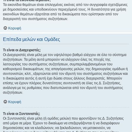
Τι είναι τα εικονίδια θεμάτων;
Τα εικονίδια θεμάτων είναι επιλεγμένες εικόνες από τον συγγραφέα σχετιζόμενες
με δημοσιεύσεις και υποδεικνύουν περιεχόμενό τους. Η δυνατότητα για χρήση
εικονιδίων θεμάτων εξαρτάται από τα δικαιώματα που ορίστηκαν από τον
διαχειριστή του συστήματος συζητήσεων.
Κορυφή
Επίπεδα μελών και Ομάδες
Τι είναι οι Διαχειριστές;
Οι Διαχειριστές είναι μέλη με τον υψηλότερο βαθμό ελέγχου σε όλο το σύστημα
συζητήσεων. Τα μέλη αυτά μπορούν να ελέγχουν όλες τις πτυχές της
λειτουργίας του συστήματος συζητήσεων, συμπεριλαμβανομένων του
καθορισμού δικαιωμάτων, της απαγόρευσης μελών, της δημιουργίας ομάδων ή
συντονιστών, κλπ., εξαρτώνται από τον ιδρυτή του συστήματος συζητήσεων και
τι δικαιώματα αυτός ή αυτή έχει δώσει στους άλλους διαχειριστές. Μπορούν
επίσης να έχουν πλήρεις δυνατότητες συντονιστή σε όλες τις Δ. Συζητήσεις,
ανάλογα με τις ρυθμίσεις που διατυπώνεται από τον ιδρυτή του συστήματος
συζητήσεων.
Κορυφή
Τι είναι οι Συντονιστές;
Οι Συντονιστές είναι μέλη (ή ομάδες μελών) που φροντίζουν τις Δ. Συζητήσεις
από μέρα σε μέρα. Έχουν το δικαίωμα να επεξεργάζονται ή να διαγράφουν
δημοσιεύσεις και να κλειδώνουν, να ξεκλειδώνουν, να μετακινούν, να