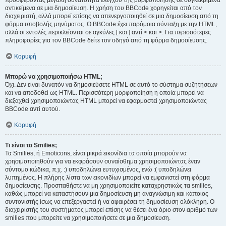
προσφέροντας μεγάλη δυνατότητα ελέγχου της μορφοποίησης σε συγκεκριμένα
αντικείμενα σε μια δημοσίευση. Η χρήση του BBCode χορηγείται από τον
διαχειριστή, αλλά μπορεί επίσης να απενεργοποιηθεί σε μια δημοσίευση από τη
φόρμα υποβολής μηνύματος. Ο BBCode έχει παρόμοια σύνταξη με την HTML,
αλλά οι εντολές περικλείονται σε αγκύλες [ και ] αντί < και >. Για περισσότερες
πληροφορίες για τον BBCode δείτε τον οδηγό από τη φόρμα δημοσίευσης.
Κορυφή
Μπορώ να χρησιμοποιήσω HTML;
Όχι. Δεν είναι δυνατόν να δημοσιεύσετε HTML σε αυτό το σύστημα συζητήσεων
και να αποδοθεί ως HTML. Περισσότερη μορφοποίηση η οποία μπορεί να
διεξαχθεί χρησιμοποιώντας HTML μπορεί να εφαρμοστεί χρησιμοποιώντας
BBCode αντί αυτού.
Κορυφή
Τι είναι τα Smilies;
Τα Smilies, ή Emoticons, είναι μικρά εικονίδια τα οποία μπορούν να
χρησιμοποιηθούν για να εκφράσουν συναίσθημα χρησιμοποιώντας έναν
σύντομο κώδικα, π.χ. :) υποδηλώνει ευτυχισμένος, ενώ :( υποδηλώνει
λυπημένος. Η πλήρης λίστα των εικονιδίων μπορεί να εμφανιστεί στη φόρμα
δημοσίευσης. Προσπαθήστε να μη χρησιμοποιείτε καταχρηστικώς τα smilies,
καθώς μπορεί να καταστήσουν μια δημοσίευση μη αναγνώσιμη και κάποιος
συντονιστής ίσως να επεξεργαστεί ή να αφαιρέσει τη δημοσίευση ολόκληρη. Ο
διαχειριστής του συστήματος μπορεί επίσης να θέσει ένα όριο στον αριθμό των
smilies που μπορείτε να χρησιμοποιήσετε σε μια δημοσίευση.