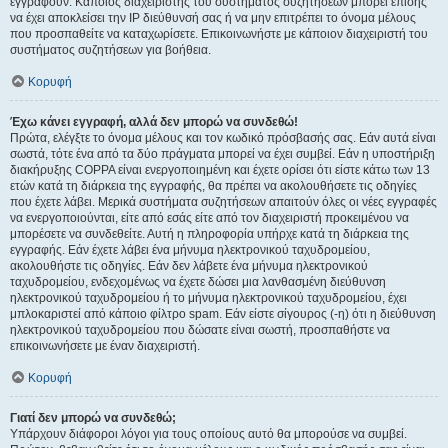
εγγραφούν. Κάποιος διαχειριστής του συστήματος συζητήσεων μπορεί επίσης
να έχει αποκλείσει την IP διεύθυνσή σας ή να μην επιτρέπει το όνομα μέλους
που προσπαθείτε να καταχωρίσετε. Επικοινωνήστε με κάποιον διαχειριστή του
συστήματος συζητήσεων για βοήθεια.
Κορυφή
Έχω κάνει εγγραφή, αλλά δεν μπορώ να συνδεθώ!
Πρώτα, ελέγξτε το όνομα μέλους και τον κωδικό πρόσβασής σας. Εάν αυτά είναι
σωστά, τότε ένα από τα δύο πράγματα μπορεί να έχει συμβεί. Εάν η υποστήριξη
διακήρυξης COPPA είναι ενεργοποιημένη και έχετε ορίσει ότι είστε κάτω των 13
ετών κατά τη διάρκεια της εγγραφής, θα πρέπει να ακολουθήσετε τις οδηγίες
που έχετε λάβει. Μερικά συστήματα συζητήσεων απαιτούν όλες οι νέες εγγραφές
να ενεργοποιούνται, είτε από εσάς είτε από τον διαχειριστή προκειμένου να
μπορέσετε να συνδεθείτε. Αυτή η πληροφορία υπήρχε κατά τη διάρκεια της
εγγραφής. Εάν έχετε λάβει ένα μήνυμα ηλεκτρονικού ταχυδρομείου,
ακολουθήστε τις οδηγίες. Εάν δεν λάβετε ένα μήνυμα ηλεκτρονικού
ταχυδρομείου, ενδεχομένως να έχετε δώσει μια λανθασμένη διεύθυνση
ηλεκτρονικού ταχυδρομείου ή το μήνυμα ηλεκτρονικού ταχυδρομείου, έχει
μπλοκαριστεί από κάποιο φίλτρο spam. Εάν είστε σίγουρος (-η) ότι η διεύθυνση
ηλεκτρονικού ταχυδρομείου που δώσατε είναι σωστή, προσπαθήστε να
επικοινωνήσετε με έναν διαχειριστή.
Κορυφή
Γιατί δεν μπορώ να συνδεθώ;
Υπάρχουν διάφοροι λόγοι για τους οποίους αυτό θα μπορούσε να συμβεί.