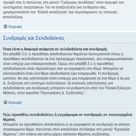
προφίλ σας ή πατώντας στο μενού “Γρήγορες συνδέσεις” στην κορυφή του
συστήματος συζητήσεων. Για να αναζητήσετε για τα θέματα σας,
χρησιμοποιείστε την “Ειδική αναζήτηση” και συμπληρώστε τις επιλογές
καταλλήλως.
Κορυφή
Συνδρομές και Σελιδοδείκτες
Ποια είναι η διαφορά ανάμεσα σε σελιδοδείκτη και συνδρομή;
Στο phpBB 3.0, η προσθήκη σελιδοδεικτών θεμάτων λειτουργούσε όπως η
προσθήκη σελιδοδεικτών σε ένα πρόγραμμα περιήγησης. Δεν ενημερωνόσασταν
όταν υπήρχε μια επικαιροποίηση. Όμως στο phpBB 3.1 η προσθήκη
σελιδοδεικτών είναι περισσότερο σαν να εγγραφείτε στο θέμα. Μπορείτε να
ειδοποιηθείτε όταν ένα θέμα σελιδοδείκτη έχει ενημερωθεί. Η συνδρομή,
ωστόσο, θα σας ειδοποιήσει όταν υπάρχει μια ενημέρωση σε ένα θέμα ή σε μια
Δ. Συζήτηση στο σύστημα συζητήσεων. Οι επιλογές ειδοποίησης για
σελιδοδείκτες και συνδρομές μπορούν να ρυθμιστούν από τον Πίνακα Ελέγχου
Μέλους, στην καρτέλα “Προτιμήσεις Δ. Συζήτησης”.
Κορυφή
Πώς προσθέτω σελιδοδείκτες ή εγγράφομαι σε συνδρομές σε συγκεκριμένα
θέματα;
Μπορείτε να προσθέσετε σελιδοδείκτη ή να εγγραφείτε σε συνδρομή σε κάποιο
συγκεκριμένο θέμα, πατώντας στον κατάλληλο σύνδεσμο στο μενού "Εργαλεία
θέματος", στο επάνω και κάτω μέρος κάποιου θέματος συζήτησης.