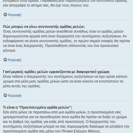
ενταχθείτε στην ομάδα. Παρακαλώ μην παρενοχλήσετε τον συντονιστή ομάδας
εάν απορρίψει το αίτημα σας, θα έχει τους λόγους του.
Κορυφή
Πώς μπορώ να γίνω συντονιστής ομάδας μελών;
Ένας συντονιστής ομάδας μελών ανατίθεται συνήθως όταν οι ομάδες μελών
δημιουργούνται αρχικά από έναν διαχειριστή του συστήματος συζητήσεων. Αν
ενδιαφέρεστε να γίνετε συντονιστής ομάδας, το πρώτο σημείο επαφής θα πρέπει
να είναι ένας διαχειριστής. Προσπαθήστε στέλνοντάς του ένα προσωπικό
μήνυμα.
Κορυφή
Γιατί μερικές ομάδες μελών εμφανίζονται με διαφορετικό χρώμα;
Είναι πιθανό ο διαχειριστής του συστήματος συζητήσεων να έχει ορίσει κάποιο
χρώμα στα μέλη μιας ομάδας μελών ώστε να είναι εύκολο να εντοπιστούν τα
μέλη αυτής της ομάδας.
Κορυφή
Τι είναι η “Προεπιλεγμένη ομάδα μελών”;
Εάν είστε μέλος σε παραπάνω από μια ομάδα μελών, η προεπιλεγμένη σας
χρησιμοποιείται για να προσδιορίσει ποια ομάδα θα πρέπει να δείξει το χρώμα
και το βαθμό της ομάδας για εσάς από προεπιλογή. Ο διαχειριστής του
συστήματος συζητήσεων μπορεί να σας παραχωρήσει δικαίωμα να αλλάξετε την
προεπιλεγμένη ομάδα σας μέσω του Πίνακα Ελέγχου Μέλους.