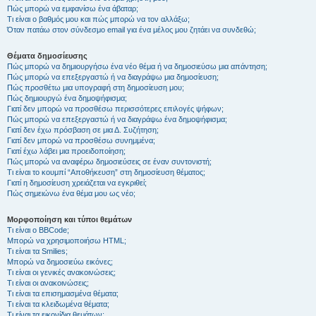
Πώς μπορώ να εμφανίσω ένα άβαταρ;
Τι είναι ο βαθμός μου και πώς μπορώ να τον αλλάξω;
Όταν πατάω στον σύνδεσμο email για ένα μέλος μου ζητάει να συνδεθώ;
Θέματα δημοσίευσης
Πώς μπορώ να δημιουργήσω ένα νέο θέμα ή να δημοσιεύσω μια απάντηση;
Πώς μπορώ να επεξεργαστώ ή να διαγράψω μια δημοσίευση;
Πώς προσθέτω μια υπογραφή στη δημοσίευση μου;
Πώς δημιουργώ ένα δημοψήφισμα;
Γιατί δεν μπορώ να προσθέσω περισσότερες επιλογές ψήφων;
Πώς μπορώ να επεξεργαστώ ή να διαγράψω ένα δημοψήφισμα;
Γιατί δεν έχω πρόσβαση σε μια Δ. Συζήτηση;
Γιατί δεν μπορώ να προσθέσω συνημμένα;
Γιατί έχω λάβει μια προειδοποίηση;
Πώς μπορώ να αναφέρω δημοσιεύσεις σε έναν συντονιστή;
Τι είναι το κουμπί “Αποθήκευση” στη δημοσίευση θέματος;
Γιατί η δημοσίευση χρειάζεται να εγκριθεί;
Πώς σημειώνω ένα θέμα μου ως νέο;
Μορφοποίηση και τύποι θεμάτων
Τι είναι ο BBCode;
Μπορώ να χρησιμοποιήσω HTML;
Τι είναι τα Smilies;
Μπορώ να δημοσιεύω εικόνες;
Τι είναι οι γενικές ανακοινώσεις;
Τι είναι οι ανακοινώσεις;
Τι είναι τα επισημασμένα θέματα;
Τι είναι τα κλειδωμένα θέματα;
Τι είναι τα εικονίδια θεμάτων;