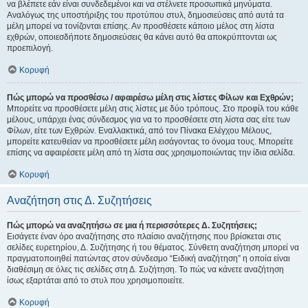
να βλέπετε εάν είναι συνδεδεμένοι και να στέλνετε προσωπικά μηνύματα.
Αναλόγως της υποστήριξης του προτύπου στυλ, δημοσιεύσεις από αυτά τα
μέλη μπορεί να τονίζονται επίσης. Αν προσθέσετε κάποιο μέλος στη λίστα
εχθρών, οποιεσδήποτε δημοσιεύσεις θα κάνει αυτό θα αποκρύπτονται ως
προεπιλογή.
Κορυφή
Πώς μπορώ να προσθέσω / αφαιρέσω μέλη στις λίστες Φίλων και Εχθρών;
Μπορείτε να προσθέσετε μέλη στις λίστες με δύο τρόπους. Στο προφίλ του κάθε
μέλους, υπάρχει ένας σύνδεσμος για να το προσθέσετε στη λίστα σας είτε των
Φίλων, είτε των Εχθρών. Εναλλακτικά, από τον Πίνακα Ελέγχου Μέλους,
μπορείτε κατευθείαν να προσθέσετε μέλη εισάγοντας το όνομα τους. Μπορείτε
επίσης να αφαιρέσετε μέλη από τη λίστα σας χρησιμοποιώντας την ίδια σελίδα.
Κορυφή
Αναζήτηση στις Δ. Συζητήσεις
Πώς μπορώ να αναζητήσω σε μια ή περισσότερες Δ. Συζητήσεις;
Εισάγετε έναν όρο αναζήτησης στο πλαίσιο αναζήτησης που βρίσκεται στις
σελίδες ευρετηρίου, Δ. Συζήτησης ή του θέματος. Σύνθετη αναζήτηση μπορεί να
πραγματοποιηθεί πατώντας στον σύνδεσμο “Ειδική αναζήτηση” η οποία είναι
διαθέσιμη σε όλες τις σελίδες στη Δ. Συζήτηση. Το πώς να κάνετε αναζήτηση
ίσως εξαρτάται από το στυλ που χρησιμοποιείτε.
Κορυφή