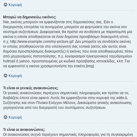
Κορυφή
Μπορώ να δημοσιεύω εικόνες;
Ναι, εικόνες μπορούν να εμφανίζονται στις δημοσιεύσεις σας. Εάν ο
διαχειριστής επιτρέπει τα συνημμένα, μπορείτε να φορτώσετε την εικόνα στο
σύστημα συζητήσεων. Διαφορετικά, θα πρέπει να συνδέσετε με παραπομπή μία
εικόνα η οποία αποθηκεύεται σε έναν δημόσια προσβάσιμο διακομιστή ιστού,
π.χ. http://www.example.com/my-picture.gif. Δεν μπορείτε να συνδέσετε εικόνες
οι οποίες αποθηκεύονται στο υπολογιστή σας τοπικά (εκτός εάν αυτός είναι
δημόσια προσπελάσιμος διακομιστής) ή εικόνες που είναι αποθηκευμένες πίσω
από μηχανισμούς πιστοποίησης, π.χ. λογαριασμοί ηλεκτρονικού ταχυδρομείου
hotmail ή yahoo, προστατευμένες με κωδικό πρόσβασης ιστοσελίδες, κλπ. Για
να εμφανιστεί η εικόνα χρησιμοποιήστε την ετικέτα [img].
Κορυφή
Τι είναι οι γενικές ανακοινώσεις;
Οι γενικές ανακοινώσεις περιέχουν σημαντικές πληροφορίες και πρέπει να τις
διαβάζετε όποτε είναι εφικτό. Αυτές θα εμφανίζονται στην κορυφή της κάθε Δ.
Συζήτησης και στον Πίνακα Ελέγχου Μέλους. Δικαιώματα γενικής ανακοίνωσης
χορηγούνται από τον διαχειριστή του συστήματος συζητήσεων.
Κορυφή
Τι είναι οι ανακοινώσεις;
Οι ανακοινώσεις συχνά περιέχουν σημαντικές πληροφορίες για τη συγκεκριμένη