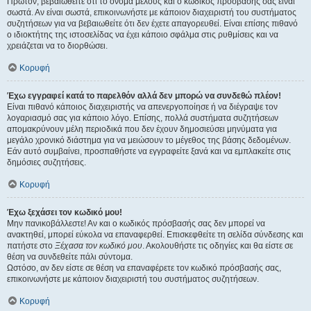
Πρώτον, βεβαιωθείτε ότι το όνομα μέλους και ο κωδικός πρόσβασής σας είναι
σωστά. Αν είναι σωστά, επικοινωνήστε με κάποιον διαχειριστή του συστήματος
συζητήσεων για να βεβαιωθείτε ότι δεν έχετε απαγορευθεί. Είναι επίσης πιθανό
ο ιδιοκτήτης της ιστοσελίδας να έχει κάποιο σφάλμα στις ρυθμίσεις και να
χρειάζεται να το διορθώσει.
Κορυφή
Έχω εγγραφεί κατά το παρελθόν αλλά δεν μπορώ να συνδεθώ πλέον!
Είναι πιθανό κάποιος διαχειριστής να απενεργοποίησε ή να διέγραψε τον
λογαριασμό σας για κάποιο λόγο. Επίσης, πολλά συστήματα συζητήσεων
απομακρύνουν μέλη περιοδικά που δεν έχουν δημοσιεύσει μηνύματα για
μεγάλο χρονικό διάστημα για να μειώσουν το μέγεθος της βάσης δεδομένων.
Εάν αυτό συμβαίνει, προσπαθήστε να εγγραφείτε ξανά και να εμπλακείτε στις
δημόσιες συζητήσεις.
Κορυφή
Έχω ξεχάσει τον κωδικό μου!
Μην πανικοβάλλεστε! Αν και ο κωδικός πρόσβασής σας δεν μπορεί να
ανακτηθεί, μπορεί εύκολα να επαναφερθεί. Επισκεφθείτε τη σελίδα σύνδεσης και
πατήστε στο
Ξέχασα τον κωδικό μου
. Ακολουθήστε τις οδηγίες και θα είστε σε
θέση να συνδεθείτε πάλι σύντομα.
Ωστόσο, αν δεν είστε σε θέση να επαναφέρετε τον κωδικό πρόσβασής σας,
επικοινωνήστε με κάποιον διαχειριστή του συστήματος συζητήσεων.
Κορυφή