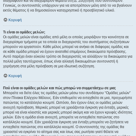
διαγράφουν και να διαχωρίζουν θέματα στη Δ. Συζήτηση που συντονίζουν.
Γενικώς, οι συντονιστές υπάρχουν για να αποτρέπουν μέλη από το να βγαίνουν
εκτός θέματος ή να δημοσιεύουν καταχρηστικό ή προσβλητικό υλικό.
Κορυφή
Τι είναι οι ομάδες μελών;
Οι ομάδες μελών είναι ομάδες από μέλη οι οποίες μοιράζουν την κοινότητα σε
διαχειρίσιμα τμήματα με τα οποία οι διαχειριστές του συστήματος συζητήσεων
μπορούν να εργαστούν. Κάθε μέλος μπορεί να ανήκει σε διάφορες ομάδες και
σε κάθε ομάδα μπορεί να έχουν ανατεθεί επιμέρους δικαιώματα πρόσβασης.
Αυτό παρέχει έναν εύκολο τρόπο σε διαχειριστές να αλλάξουν τα δικαιώματα για
πολλά μέλη ταυτόχρονα, όπως είναι αλλαγή δικαιωμάτων συντονιστή ή
χορήγηση στα μέλη πρόσβαση σε μια ιδιωτική συζήτηση.
Κορυφή
Πού είναι οι ομάδες μελών και πώς μπορώ να συμμετάσχω σε μια;
Μπορείτε να δείτε όλες τις ομάδες μελών μέσω του συνδέσμου “Ομάδες μελών”
στον Πίνακα Ελέγχου Μέλους. Εάν επιθυμείτε να ενταχθείτε σε μια, προχωρήστε
πατώντας το κατάλληλο κουμπί. Ωστόσο, δεν έχουν όλες οι ομάδες μελών
ανοιχτή πρόσβαση. Μερικές μπορεί να χρειάζονται έγκριση για ένταξη, μερικές
μπορεί να είναι κλειστές και μερικές μπορεί ακόμη και να έχουν κρυφές ιδιότητες
μελών. Εάν η ομάδα είναι ανοιχτή, μπορείτε να ενταχθείτε πατώντας στο
κατάλληλο κουμπί. Εάν χρειάζεται έγκριση για ένταξη μπορείτε να ζητήσετε να
ενταχθείτε πατώντας στο κατάλληλο κουμπί. Ο συντονιστής της ομάδας θα
χρειαστεί να εγκρίνει το αίτημα σας και ίσως σας ρωτήσει γιατί θέλετε να