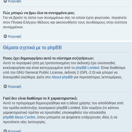
Κορυφή
Πώς μπορώ να βρω όλα τα συνημμένα μου;
Για να βρείτε τη λίστα των συνημμένων σας τα οποία έχετε φορτώσει, πηγαίνετε
στον Πίνακα Ελέγχου Μέλους και ακολουθήστε τους συνδέσμους στην ενότητα
συνημμένων.
Κορυφή
Θέματα σχετικά με το phpBB
Ποιος έχει δημιουργήσει αυτό το σύστημα συζητήσεων;
Αυτό το λογισμικό (στη μη τροποποιημένη του έκδοση) έχει υλοποιηθεί,
κυκλοφορήσει και είναι κατοχυρωμένο από το
phpBB Limited
. Είναι διαθέσιμο
υπό την GNU General Public License, έκδοση 2 (GPL-2.0) και μπορεί να
διανεμηθεί ελεύθερα. Δείτε στο
About phpBB
για περισσότερες λεπτομέρειες.
Κορυφή
Γιατί δεν είναι διαθέσιμο το Χ χαρακτηριστικό;
Αυτό το πρόγραμμα δημιουργήθηκε και η άδεια χρήσης του αποδόθηκε από
την ομάδα ανάπτυξης λογισμικού phpBB Limited. Εάν νομίζετε ότι κάποιο
χαρακτηριστικό πρέπει να προστεθεί, επισκεφθείτε την ιστοσελίδα
phpBB Ideas Centre
, όπου μπορείτε να ψηφίσετε υπάρχουσες ιδέες ή να
προτείνετε νέες λειτουργίες.
Κορυφή