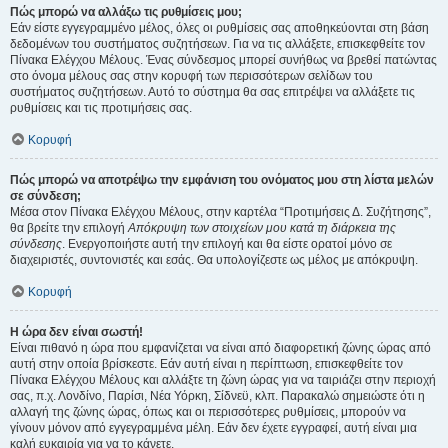
Πώς μπορώ να αλλάξω τις ρυθμίσεις μου;
Εάν είστε εγγεγραμμένο μέλος, όλες οι ρυθμίσεις σας αποθηκεύονται στη βάση
δεδομένων του συστήματος συζητήσεων. Για να τις αλλάξετε, επισκεφθείτε τον
Πίνακα Ελέγχου Μέλους. Ένας σύνδεσμος μπορεί συνήθως να βρεθεί πατώντας
στο όνομα μέλους σας στην κορυφή των περισσότερων σελίδων του
συστήματος συζητήσεων. Αυτό το σύστημα θα σας επιτρέψει να αλλάξετε τις
ρυθμίσεις και τις προτιμήσεις σας.
Κορυφή
Πώς μπορώ να αποτρέψω την εμφάνιση του ονόματος μου στη λίστα μελών
σε σύνδεση;
Μέσα στον Πίνακα Ελέγχου Μέλους, στην καρτέλα “Προτιμήσεις Δ. Συζήτησης”,
θα βρείτε την επιλογή
Απόκρυψη των στοιχείων μου κατά τη διάρκεια της
σύνδεσης
. Ενεργοποιήστε αυτή την επιλογή και θα είστε ορατοί μόνο σε
διαχειριστές, συντονιστές και εσάς. Θα υπολογίζεστε ως μέλος με απόκρυψη.
Κορυφή
Η ώρα δεν είναι σωστή!
Είναι πιθανό η ώρα που εμφανίζεται να είναι από διαφορετική ζώνης ώρας από
αυτή στην οποία βρίσκεστε. Εάν αυτή είναι η περίπτωση, επισκεφθείτε τον
Πίνακα Ελέγχου Μέλους και αλλάξτε τη ζώνη ώρας για να ταιριάζει στην περιοχή
σας, π.χ. Λονδίνο, Παρίσι, Νέα Υόρκη, Σίδνεϋ, κλπ. Παρακαλώ σημειώστε ότι η
αλλαγή της ζώνης ώρας, όπως και οι περισσότερες ρυθμίσεις, μπορούν να
γίνουν μόνον από εγγεγραμμένα μέλη. Εάν δεν έχετε εγγραφεί, αυτή είναι μια
καλή ευκαιρία για να το κάνετε.