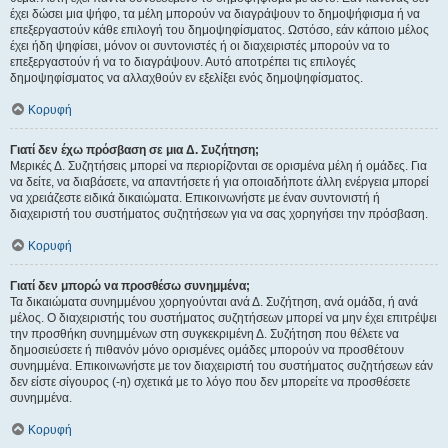
έχει δώσει μια ψήφο, τα μέλη μπορούν να διαγράψουν το δημοψήφισμα ή να
επεξεργαστούν κάθε επιλογή του δημοψηφίσματος. Ωστόσο, εάν κάποιο μέλος
έχει ήδη ψηφίσει, μόνον οι συντονιστές ή οι διαχειριστές μπορούν να το
επεξεργαστούν ή να το διαγράψουν. Αυτό αποτρέπει τις επιλογές
δημοψηφίσματος να αλλαχθούν εν εξελίξει ενός δημοψηφίσματος.
Κορυφή
Γιατί δεν έχω πρόσβαση σε μια Δ. Συζήτηση;
Μερικές Δ. Συζητήσεις μπορεί να περιορίζονται σε ορισμένα μέλη ή ομάδες. Για
να δείτε, να διαβάσετε, να απαντήσετε ή για οποιαδήποτε άλλη ενέργεια μπορεί
να χρειάζεστε ειδικά δικαιώματα. Επικοινωνήστε με έναν συντονιστή ή
διαχειριστή του συστήματος συζητήσεων για να σας χορηγήσει την πρόσβαση.
Κορυφή
Γιατί δεν μπορώ να προσθέσω συνημμένα;
Τα δικαιώματα συνημμένου χορηγούνται ανά Δ. Συζήτηση, ανά ομάδα, ή ανά
μέλος. Ο διαχειριστής του συστήματος συζητήσεων μπορεί να μην έχει επιτρέψει
την προσθήκη συνημμένων στη συγκεκριμένη Δ. Συζήτηση που θέλετε να
δημοσιεύσετε ή πιθανόν μόνο ορισμένες ομάδες μπορούν να προσθέτουν
συνημμένα. Επικοινωνήστε με τον διαχειριστή του συστήματος συζητήσεων εάν
δεν είστε σίγουρος (-η) σχετικά με το λόγο που δεν μπορείτε να προσθέσετε
συνημμένα.
Κορυφή