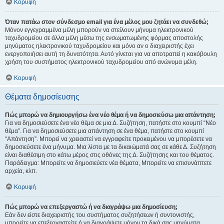
Κορυφή
Όταν πατάω στον σύνδεσμο email για ένα μέλος μου ζητάει να συνδεθώ;
Μόνον εγγεγραμμένα μέλη μπορούν να στείλουν μήνυμα ηλεκτρονικού
ταχυδρομείου σε άλλα μέλη μέσω της ενσωματωμένης φόρμας αποστολής
μηνύματος ηλεκτρονικού ταχυδρομείου και μόνο αν ο διαχειριστής έχει
ενεργοποιήσει αυτή τη δυνατότητα. Αυτό γίνεται για να αποτραπεί η κακόβουλη
χρήση του συστήματος ηλεκτρονικού ταχυδρομείου από ανώνυμα μέλη.
Κορυφή
Θέματα δημοσίευσης
Πώς μπορώ να δημιουργήσω ένα νέο θέμα ή να δημοσιεύσω μια απάντηση;
Για να δημοσιεύσετε ένα νέο θέμα σε μια Δ. Συζήτηση, πατήστε στο κουμπί “Νέο
θέμα”. Για να δημοσιεύσετε μια απάντηση σε ένα θέμα, πατήστε στο κουμπί
“Απάντηση”. Μπορεί να χρειαστεί να εγγραφείτε προκειμένου να μπορέσετε να
δημοσιεύσετε ένα μήνυμα. Μια λίστα με τα δικαιώματά σας σε κάθε Δ. Συζήτηση
είναι διαθέσιμη στο κάτω μέρος στις οθόνες της Δ. Συζήτησης και του θέματος.
Παράδειγμα: Μπορείτε να δημοσιεύετε νέα θέματα, Μπορείτε να επισυνάπτετε
αρχεία, κλπ.
Κορυφή
Πώς μπορώ να επεξεργαστώ ή να διαγράψω μια δημοσίευση;
Εάν δεν είστε διαχειριστής του συστήματος συζητήσεων ή συντονιστής,
μπορείτε να επεξεργαστείτε ή να διαγράψετε μόνον τα δικά σας μηνύματα.