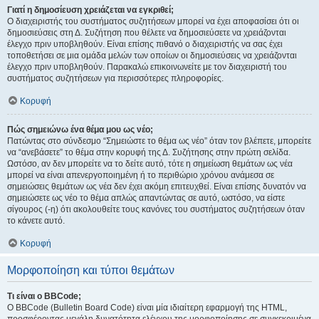
Γιατί η δημοσίευση χρειάζεται να εγκριθεί;
Ο διαχειριστής του συστήματος συζητήσεων μπορεί να έχει αποφασίσει ότι οι
δημοσιεύσεις στη Δ. Συζήτηση που θέλετε να δημοσιεύσετε να χρειάζονται
έλεγχο πριν υποβληθούν. Είναι επίσης πιθανό ο διαχειριστής να σας έχει
τοποθετήσει σε μια ομάδα μελών των οποίων οι δημοσιεύσεις να χρειάζονται
έλεγχο πριν υποβληθούν. Παρακαλώ επικοινωνείτε με τον διαχειριστή του
συστήματος συζητήσεων για περισσότερες πληροφορίες.
Κορυφή
Πώς σημειώνω ένα θέμα μου ως νέο;
Πατώντας στο σύνδεσμο “Σημειώστε το θέμα ως νέο” όταν τον βλέπετε, μπορείτε
να “ανεβάσετε” το θέμα στην κορυφή της Δ. Συζήτησης στην πρώτη σελίδα.
Ωστόσο, αν δεν μπορείτε να το δείτε αυτό, τότε η σημείωση θεμάτων ως νέα
μπορεί να είναι απενεργοποιημένη ή το περιθώριο χρόνου ανάμεσα σε
σημειώσεις θεμάτων ως νέα δεν έχει ακόμη επιτευχθεί. Είναι επίσης δυνατόν να
σημειώσετε ως νέο το θέμα απλώς απαντώντας σε αυτό, ωστόσο, να είστε
σίγουρος (-η) ότι ακολουθείτε τους κανόνες του συστήματος συζητήσεων όταν
το κάνετε αυτό.
Κορυφή
Μορφοποίηση και τύποι θεμάτων
Τι είναι ο BBCode;
Ο BBCode (Bulletin Board Code) είναι μία ιδιαίτερη εφαρμογή της HTML,