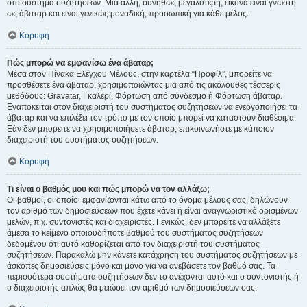
στο σύστημα συζητήσεων. Μια άλλη, συνήθως μεγαλύτερη, εικόνα είναι γνωστή
ως άβαταρ και είναι γενικώς μοναδική, προσωπική για κάθε μέλος.
Κορυφή
Πώς μπορώ να εμφανίσω ένα άβαταρ;
Μέσα στον Πίνακα Ελέγχου Μέλους, στην καρτέλα “Προφίλ”, μπορείτε να
προσθέσετε ένα άβαταρ, χρησιμοποιώντας μια από τις ακόλουθες τέσσερις
μεθόδους: Gravatar, Γκαλερί, Φόρτωση από σύνδεσμο ή Φόρτωση άβαταρ.
Εναπόκειται στον διαχειριστή του συστήματος συζητήσεων να ενεργοποιήσει τα
άβαταρ και να επιλέξει τον τρόπο με τον οποίο μπορεί να καταστούν διαθέσιμα.
Εάν δεν μπορείτε να χρησιμοποιήσετε άβαταρ, επικοινωνήστε με κάποιον
διαχειριστή του συστήματος συζητήσεων.
Κορυφή
Τι είναι ο βαθμός μου και πώς μπορώ να τον αλλάξω;
Οι βαθμοί, οι οποίοι εμφανίζονται κάτω από το όνομα μέλους σας, δηλώνουν
τον αριθμό των δημοσιεύσεων που έχετε κάνει ή είναι αναγνωριστικό ορισμένων
μελών, π.χ. συντονιστές και διαχειριστές. Γενικώς, δεν μπορείτε να αλλάξετε
άμεσα το κείμενο οποιουδήποτε βαθμού του συστήματος συζητήσεων
δεδομένου ότι αυτό καθορίζεται από τον διαχειριστή του συστήματος
συζητήσεων. Παρακαλώ μην κάνετε κατάχρηση του συστήματος συζητήσεων με
άσκοπες δημοσιεύσεις μόνο και μόνο για να ανεβάσετε τον βαθμό σας. Τα
περισσότερα συστήματα συζητήσεων δεν το ανέχονται αυτό και ο συντονιστής ή
ο διαχειριστής απλώς θα μειώσει τον αριθμό των δημοσιεύσεων σας.