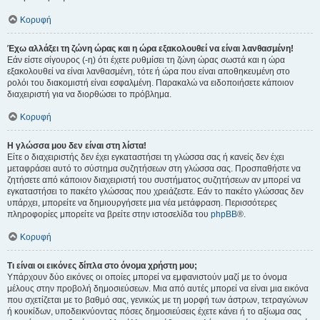
Κορυφή
Έχω αλλάξει τη ζώνη ώρας και η ώρα εξακολουθεί να είναι λανθασμένη!
Εάν είστε σίγουρος (-η) ότι έχετε ρυθμίσει τη ζώνη ώρας σωστά και η ώρα
εξακολουθεί να είναι λανθασμένη, τότε ή ώρα που είναι αποθηκευμένη στο
ρολόι του διακομιστή είναι εσφαλμένη. Παρακαλώ να ειδοποιήσετε κάποιον
διαχειριστή για να διορθώσει το πρόβλημα.
Κορυφή
Η γλώσσα μου δεν είναι στη λίστα!
Είτε ο διαχειριστής δεν έχει εγκαταστήσει τη γλώσσα σας ή κανείς δεν έχει
μεταφράσει αυτό το σύστημα συζητήσεων στη γλώσσα σας. Προσπαθήστε να
ζητήσετε από κάποιον διαχειριστή του συστήματος συζητήσεων αν μπορεί να
εγκαταστήσει το πακέτο γλώσσας που χρειάζεστε. Εάν το πακέτο γλώσσας δεν
υπάρχει, μπορείτε να δημιουργήσετε μια νέα μετάφραση. Περισσότερες
πληροφορίες μπορείτε να βρείτε στην ιστοσελίδα του
phpBB
®.
Κορυφή
Τι είναι οι εικόνες δίπλα στο όνομα χρήστη μου;
Υπάρχουν δύο εικόνες οι οποίες μπορεί να εμφανιστούν μαζί με το όνομα
μέλους στην προβολή δημοσιεύσεων. Μια από αυτές μπορεί να είναι μια εικόνα
που σχετίζεται με το βαθμό σας, γενικώς με τη μορφή των άστρων, τετραγώνων
ή κουκίδων, υποδεικνύοντας πόσες δημοσιεύσεις έχετε κάνει ή το αξίωμα σας