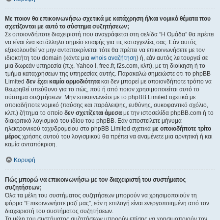
Με ποιον θα επικοινωνήσω σχετικά με κατάχρηση ή/και νομικά θέματα που
σχετίζονται με αυτό το σύστημα συζητήσεων;
Σε οποιονδήποτε διαχειριστή που αναγράφεται στη σελίδα “Η Ομάδα” θα πρέπει
να είναι ένα κατάλληλο σημείο επαφής για τις καταγγελίες σας. Εάν αυτός
εξακολουθεί να μην ανταποκρίνεται τότε θα πρέπει να επικοινωνήσετε με τον
ιδιοκτήτη του domain (κάντε μια
whois αναζήτηση
) ή, εάν αυτός λειτουργεί σε
μια δωρεάν υπηρεσία (π.χ. Yahoo !, free.fr, f2s.com, κλπ), με τη διοίκηση ή το
τμήμα καταχρήσεων της υπηρεσίας αυτής. Παρακαλώ σημειώστε ότι το phpBB
Limited
δεν έχει καμία αρμοδιότητα
και δεν μπορεί με οποιονδήποτε τρόπο να
θεωρηθεί υπεύθυνο για το πώς, πού ή από ποιον χρησιμοποιείται αυτό το
σύστημα συζητήσεων. Μην επικοινωνείτε με το phpBB Limited σχετικά με
οποιαδήποτε νομικό (παύσης και παράλειψης, ευθύνης, συκοφαντικό σχόλιο,
κλπ.) ζήτημα το οποίο
δεν σχετίζεται άμεσα
με την ιστοσελίδα phpBB.com ή το
διακριτικό λογισμικό του ιδίου του phpBB. Εάν αποστείλετε μήνυμα
ηλεκτρονικού ταχυδρομείου στο phpBB Limited σχετικά
με οποιοδήποτε τρίτο
μέρος
χρήσης αυτού του λογισμικού θα πρέπει να αναμένετε μια αρνητική ή και
καμία ανταπόκριση.
Κορυφή
Πώς μπορώ να επικοινωνήσω με τον διαχειριστή του συστήματος
συζητήσεων;
Όλα τα μέλη του συστήματος συζητήσεων μπορούν να χρησιμοποιούν τη
φόρμα “Επικοινωνήστε μαζί μας”, εάν η επιλογή είναι ενεργοποιημένη από τον
διαχειριστή του συστήματος συζητήσεων.
Τα μέλη του συστήματος συζητήσεων μπορούν επίσης να χρησιμοποιούν τον