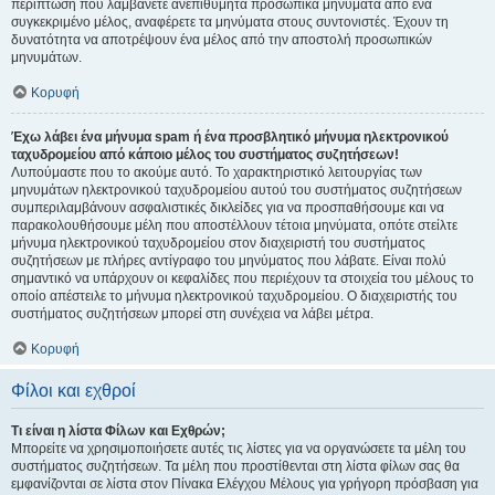
περίπτωση που λαμβάνετε ανεπιθύμητα προσωπικά μηνύματα από ένα
συγκεκριμένο μέλος, αναφέρετε τα μηνύματα στους συντονιστές. Έχουν τη
δυνατότητα να αποτρέψουν ένα μέλος από την αποστολή προσωπικών
μηνυμάτων.
Κορυφή
Έχω λάβει ένα μήνυμα spam ή ένα προσβλητικό μήνυμα ηλεκτρονικού
ταχυδρομείου από κάποιο μέλος του συστήματος συζητήσεων!
Λυπούμαστε που το ακούμε αυτό. Το χαρακτηριστικό λειτουργίας των
μηνυμάτων ηλεκτρονικού ταχυδρομείου αυτού του συστήματος συζητήσεων
συμπεριλαμβάνουν ασφαλιστικές δικλείδες για να προσπαθήσουμε και να
παρακολουθήσουμε μέλη που αποστέλλουν τέτοια μηνύματα, οπότε στείλτε
μήνυμα ηλεκτρονικού ταχυδρομείου στον διαχειριστή του συστήματος
συζητήσεων με πλήρες αντίγραφο του μηνύματος που λάβατε. Είναι πολύ
σημαντικό να υπάρχουν οι κεφαλίδες που περιέχουν τα στοιχεία του μέλους το
οποίο απέστειλε το μήνυμα ηλεκτρονικού ταχυδρομείου. Ο διαχειριστής του
συστήματος συζητήσεων μπορεί στη συνέχεια να λάβει μέτρα.
Κορυφή
Φίλοι και εχθροί
Τι είναι η λίστα Φίλων και Εχθρών;
Μπορείτε να χρησιμοποιήσετε αυτές τις λίστες για να οργανώσετε τα μέλη του
συστήματος συζητήσεων. Τα μέλη που προστίθενται στη λίστα φίλων σας θα
εμφανίζονται σε λίστα στον Πίνακα Ελέγχου Μέλους για γρήγορη πρόσβαση για