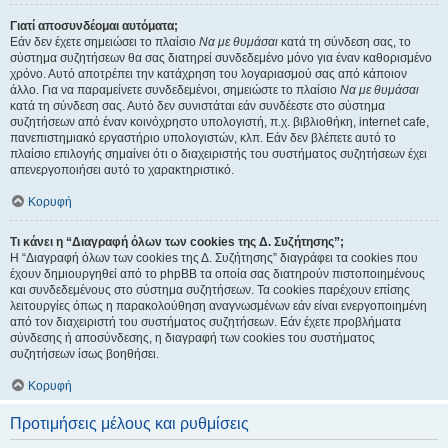
Γιατί αποσυνδέομαι αυτόματα;
Εάν δεν έχετε σημειώσει το πλαίσιο
Να με θυμάσαι
κατά τη σύνδεση σας, το
σύστημα συζητήσεων θα σας διατηρεί συνδεδεμένο μόνο για έναν καθορισμένο
χρόνο. Αυτό αποτρέπει την κατάχρηση του λογαριασμού σας από κάποιον
άλλο. Για να παραμείνετε συνδεδεμένοι, σημειώστε το πλαίσιο
Να με θυμάσαι
κατά τη σύνδεση σας. Αυτό δεν συνιστάται εάν συνδέεστε στο σύστημα
συζητήσεων από έναν κοινόχρηστο υπολογιστή, π.χ. βιβλιοθήκη, internet cafe,
πανεπιστημιακό εργαστήριο υπολογιστών, κλπ. Εάν δεν βλέπετε αυτό το
πλαίσιο επιλογής σημαίνει ότι ο διαχειριστής του συστήματος συζητήσεων έχει
απενεργοποιήσει αυτό το χαρακτηριστικό.
Κορυφή
Τι κάνει η “Διαγραφή όλων των cookies της Δ. Συζήτησης”;
Η “Διαγραφή όλων των cookies της Δ. Συζήτησης” διαγράφει τα cookies που
έχουν δημιουργηθεί από το phpBB τα οποία σας διατηρούν πιστοποιημένους
και συνδεδεμένους στο σύστημα συζητήσεων. Τα cookies παρέχουν επίσης
λειτουργίες όπως η παρακολούθηση αναγνωσμένων εάν είναι ενεργοποιημένη
από τον διαχειριστή του συστήματος συζητήσεων. Εάν έχετε προβλήματα
σύνδεσης ή αποσύνδεσης, η διαγραφή των cookies του συστήματος
συζητήσεων ίσως βοηθήσει.
Κορυφή
Προτιμήσεις μέλους και ρυθμίσεις