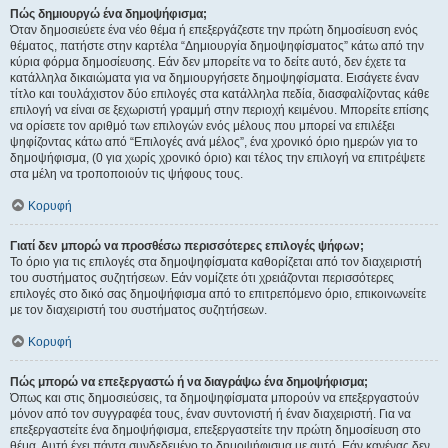
Πώς δημιουργώ ένα δημοψήφισμα;
Όταν δημοσιεύετε ένα νέο θέμα ή επεξεργάζεστε την πρώτη δημοσίευση ενός
θέματος, πατήστε στην καρτέλα “Δημιουργία δημοψηφίσματος” κάτω από την
κύρια φόρμα δημοσίευσης. Εάν δεν μπορείτε να το δείτε αυτό, δεν έχετε τα
κατάλληλα δικαιώματα για να δημιουργήσετε δημοψηφίσματα. Εισάγετε έναν
τίτλο και τουλάχιστον δύο επιλογές στα κατάλληλα πεδία, διασφαλίζοντας κάθε
επιλογή να είναι σε ξεχωριστή γραμμή στην περιοχή κειμένου. Μπορείτε επίσης
να ορίσετε τον αριθμό των επιλογών ενός μέλους που μπορεί να επιλέξει
ψηφίζοντας κάτω από “Επιλογές ανά μέλος”, ένα χρονικό όριο ημερών για το
δημοψήφισμα, (0 για χωρίς χρονικό όριο) και τέλος την επιλογή να επιτρέψετε
στα μέλη να τροποποιούν τις ψήφους τους.
Κορυφή
Γιατί δεν μπορώ να προσθέσω περισσότερες επιλογές ψήφων;
Το όριο για τις επιλογές στα δημοψηφίσματα καθορίζεται από τον διαχειριστή
του συστήματος συζητήσεων. Εάν νομίζετε ότι χρειάζονται περισσότερες
επιλογές στο δικό σας δημοψήφισμα από το επιτρεπόμενο όριο, επικοινωνείτε
με τον διαχειριστή του συστήματος συζητήσεων.
Κορυφή
Πώς μπορώ να επεξεργαστώ ή να διαγράψω ένα δημοψήφισμα;
Όπως και στις δημοσιεύσεις, τα δημοψηφίσματα μπορούν να επεξεργαστούν
μόνον από τον συγγραφέα τους, έναν συντονιστή ή έναν διαχειριστή. Για να
επεξεργαστείτε ένα δημοψήφισμα, επεξεργαστείτε την πρώτη δημοσίευση στο
θέμα. Αυτή έχει πάντα συνδεδεμένο το δημοψήφισμα με αυτό. Εάν κανένας δεν