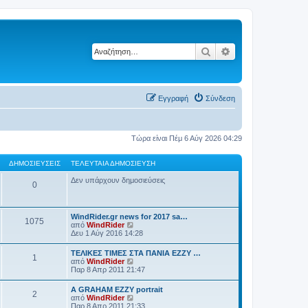
Αναζήτηση
Ειδική αναζήτηση
Εγγραφή
Σύνδεση
Τώρα είναι Πέμ 6 Αύγ 2026 04:29
ΔΗΜΟΣΙΕΎΣΕΙΣ
ΤΕΛΕΥΤΑΊΑ ΔΗΜΟΣΊΕΥΣΗ
Δεν υπάρχουν δημοσιεύσεις
0
WindRider.gr news for 2017 sa…
1075
Π
από
WindRider
ρ
Δευ 1 Αύγ 2016 14:28
ο
β
TEΛΙΚΕΣ ΤΙΜΕΣ ΣΤΑ ΠΑΝΙΑ EZZY …
1
ο
Π
από
WindRider
λ
ρ
Παρ 8 Απρ 2011 21:47
ή
ο
τ
β
A GRAHAM EZZY portrait
η
2
ο
Π
από
WindRider
ς
λ
ρ
Παρ 8 Απρ 2011 21:33
τ