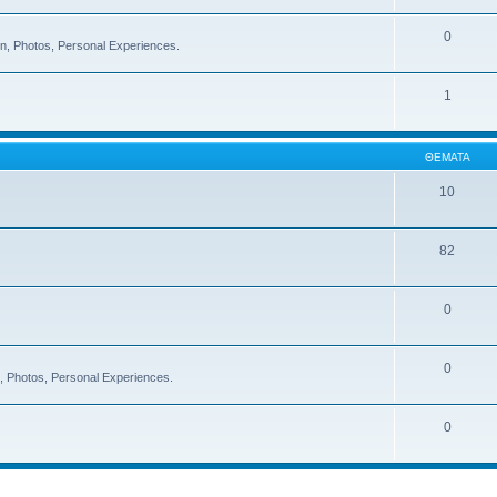
0
on, Photos, Personal Experiences.
1
ΘΈΜΑΤΑ
10
82
0
0
on, Photos, Personal Experiences.
0