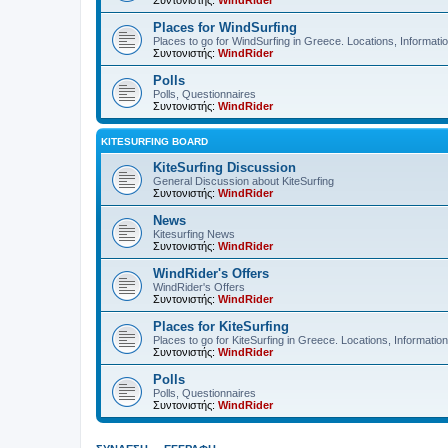
Συντονιστής:
WindRider
Places for WindSurfing
Places to go for WindSurfing in Greece. Locations, Informati
Συντονιστής:
WindRider
Polls
Polls, Questionnaires
Συντονιστής:
WindRider
KITESURFING BOARD
KiteSurfing Discussion
General Discussion about KiteSurfing
Συντονιστής:
WindRider
News
Kitesurfing News
Συντονιστής:
WindRider
WindRider's Offers
WindRider's Offers
Συντονιστής:
WindRider
Places for KiteSurfing
Places to go for KiteSurfing in Greece. Locations, Informati
Συντονιστής:
WindRider
Polls
Polls, Questionnaires
Συντονιστής:
WindRider