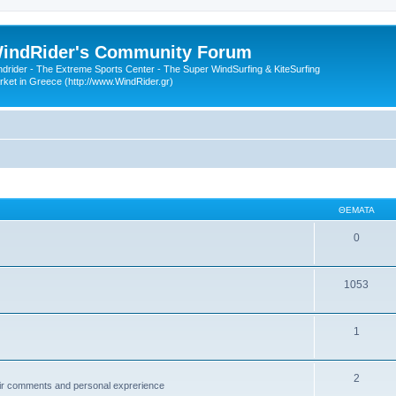
indRider's Community Forum
ndrider - The Extreme Sports Center - The Super WindSurfing & KiteSurfing
rket in Greece (http://www.WindRider.gr)
ΘΈΜΑΤΑ
0
1053
1
2
ir comments and personal exprerience