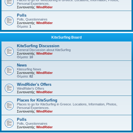
Places to go for WindSurfing in Greece. Locations, Information, Photos,
Personal Experiences.
Συντονιστής:
WindRider
Polls
Polls, Questionnaires
Συντονιστής:
WindRider
Θέματα:
1
KiteSurfing Board
KiteSurfing Discussion
General Discussion about KiteSurfing
Συντονιστής:
WindRider
Θέματα:
10
News
Kitesurfing News
Συντονιστής:
WindRider
Θέματα:
82
WindRider's Offers
WindRider's Offers
Συντονιστής:
WindRider
Places for KiteSurfing
Places to go for KiteSurfing in Greece. Locations, Information, Photos,
Personal Experiences.
Συντονιστής:
WindRider
Polls
Polls, Questionnaires
Συντονιστής:
WindRider