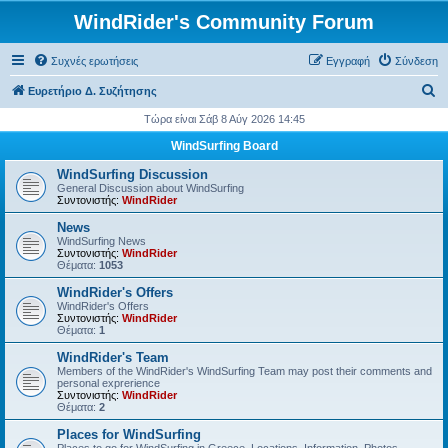
WindRider's Community Forum
Συχνές ερωτήσεις
Εγγραφή
Σύνδεση
Α
Ευρετήριο Δ. Συζήτησης
ν
Τώρα είναι Σάβ 8 Αύγ 2026 14:45
α
WindSurfing Board
ζ
WindSurfing Discussion
ή
General Discussion about WindSurfing
Συντονιστής:
WindRider
τ
News
η
WindSurfing News
Συντονιστής:
WindRider
σ
Θέματα:
1053
η
WindRider's Offers
WindRider's Offers
Συντονιστής:
WindRider
Θέματα:
1
WindRider's Team
Members of the WindRider's WindSurfing Team may post their comments and
personal exprerience
Συντονιστής:
WindRider
Θέματα:
2
Places for WindSurfing