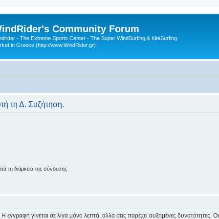
indRider's Community Forum
ndrider - The Extreme Sports Center - The Super WindSurfing & KiteSurfing
rket in Greece (http://www.WindRider.gr)
υτή τη Δ. Συζήτηση.
ά τη διάρκεια της σύνδεσης
 Η εγγραφή γίνεται σε λίγα μόνο λεπτά, αλλά σας παρέχει αυξημένες δυνατότητες. 