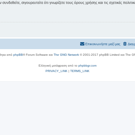
συνδεθείτε, σιγουρευτείτε ότι γνωρίζετε τους όρους χρήσης και τις σχετικές πολιτ
Επικοινωνήστε μαζί μας
Διαγ
θηκε από
phpBB
® Forum Software και
The GNG Network
© 2001-2017 phpBB Limited και The G
Ελληνική μετάφραση από το
phpbbgr.com
PRIVACY_LINK
|
TERMS_LINK