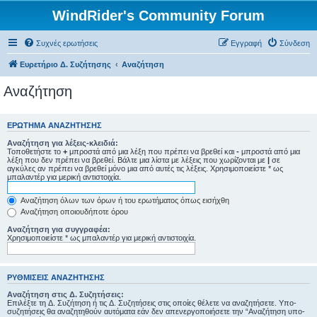
WindRider's Community Forum
Συχνές ερωτήσεις
Εγγραφή
Σύνδεση
Ευρετήριο Δ. Συζήτησης
Αναζήτηση
Αναζήτηση
ΕΡΏΤΗΜΑ ΑΝΑΖΉΤΗΣΗΣ
Αναζήτηση για λέξεις-κλειδιά:
Τοποθετήστε το
+
μπροστά από μια λέξη που πρέπει να βρεθεί και
-
μπροστά από μια
λέξη που δεν πρέπει να βρεθεί. Βάλτε μια λίστα με λέξεις που χωρίζονται με
|
σε
αγκύλες αν πρέπει να βρεθεί μόνο μια από αυτές τις λέξεις. Χρησιμοποιείστε * ως
μπαλαντέρ για μερική αντιστοιχία.
Αναζήτηση όλων των όρων ή του ερωτήματος όπως εισήχθη
Αναζήτηση οποιουδήποτε όρου
Αναζήτηση για συγγραφέα:
Χρησιμοποιείστε * ως μπαλαντέρ για μερική αντιστοιχία.
ΡΥΘΜΊΣΕΙΣ ΑΝΑΖΉΤΗΣΗΣ
Αναζήτηση στις Δ. Συζητήσεις:
Επιλέξτε τη Δ. Συζήτηση ή τις Δ. Συζητήσεις στις οποίες θέλετε να αναζητήσετε. Υπο-
συζητήσεις θα αναζητηθούν αυτόματα εάν δεν απενεργοποιήσετε την “Αναζήτηση υπο-