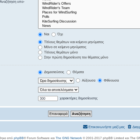
“Αναζήτηση υπο-
Ναι
Όχι
Τίτλους θεμάτων και κείμενο μηνύματος
Μόνο σε κείμενο μηνύματος
Τίτλους θεμάτων μόνο
Στην πρώτη δημοσίευση του θέματος μόνο
Δημοσιεύσεις
Θέματα
Αύξουσα
Φθίνουσα
χαρακτήρες δημοσίευσης
Επικοινωνήστε μαζί μας
Διαγ
θηκε από
phpBB
® Forum Software και
The GNG Network
© 2001-2017 phpBB Limited και The G