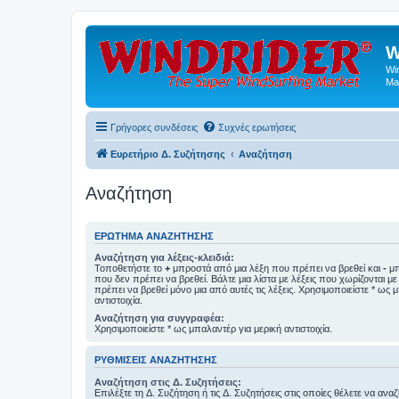
W
Wi
Ma
Γρήγορες συνδέσεις
Συχνές ερωτήσεις
Ευρετήριο Δ. Συζήτησης
Αναζήτηση
Αναζήτηση
ΕΡΏΤΗΜΑ ΑΝΑΖΉΤΗΣΗΣ
Αναζήτηση για λέξεις-κλειδιά:
Τοποθετήστε το
+
μπροστά από μια λέξη που πρέπει να βρεθεί και
-
μπ
που δεν πρέπει να βρεθεί. Βάλτε μια λίστα με λέξεις που χωρίζονται μ
πρέπει να βρεθεί μόνο μια από αυτές τις λέξεις. Χρησιμοποιείστε * ως 
αντιστοιχία.
Αναζήτηση για συγγραφέα:
Χρησιμοποιείστε * ως μπαλαντέρ για μερική αντιστοιχία.
ΡΥΘΜΊΣΕΙΣ ΑΝΑΖΉΤΗΣΗΣ
Αναζήτηση στις Δ. Συζητήσεις:
Επιλέξτε τη Δ. Συζήτηση ή τις Δ. Συζητήσεις στις οποίες θέλετε να ανα