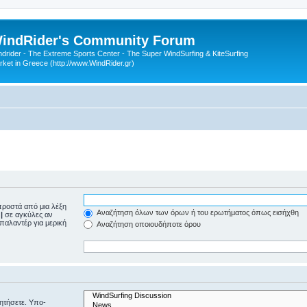
indRider's Community Forum
ndrider - The Extreme Sports Center - The Super WindSurfing & KiteSurfing
rket in Greece (http://www.WindRider.gr)
ροστά από μια λέξη
Αναζήτηση όλων των όρων ή του ερωτήματος όπως εισήχθη
ε
|
σε αγκύλες αν
μπαλαντέρ για μερική
Αναζήτηση οποιουδήποτε όρου
ζητήσετε. Υπο-