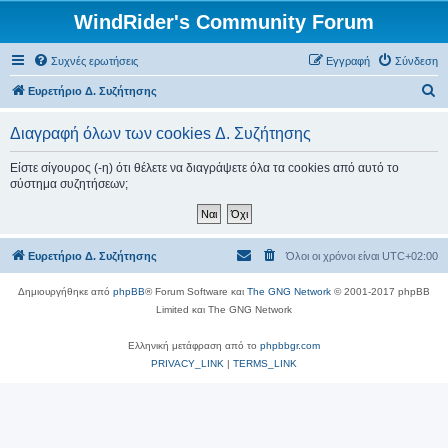
WindRider's Community Forum
Συχνές ερωτήσεις
Εγγραφή
Σύνδεση
Α
Ευρετήριο Δ. Συζήτησης
ν
Διαγραφή όλων των cookies Δ. Συζήτησης
α
ζ
Είστε σίγουρος (-η) ότι θέλετε να διαγράψετε όλα τα cookies από αυτό το
σύστημα συζητήσεων;
ή
τ
η
Ευρετήριο Δ. Συζήτησης
Όλοι οι χρόνοι είναι
UTC+02:00
σ
η
Δημιουργήθηκε από
phpBB
® Forum Software και
The GNG Network
© 2001-2017 phpBB
Limited και The GNG Network
Ελληνική μετάφραση από το
phpbbgr.com
PRIVACY_LINK
|
TERMS_LINK