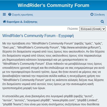
WindRider's Community Forum
Συχνές ερωτήσεις
Σύνδεση
Α
Ευρετήριο Δ. Συζήτησης
ν
Γλώσσα:
α
WindRider's Community Forum - Εγγραφή
ζ
Με την πρόσβαση στο “WindRider's Community Forum” (εφεξής “εμείς”, “εμάς”,
ή
“δικό μας”, “WindRider's Community Forum”, “http://www.windrider.gr/forum”),
τ
δέχεστε ότι δεσμεύεστε νομικά από τους όρους που ακολουθούν. Αν δεν δέχεστε
ότι δεσμεύεστε νομικά από όλους τους ακόλουθους όρους τότε παρακαλούμε
η
μη δημιουργήσετε κάποιον λογαριασμό και μη χρησιμοποιήσετε το
σ
“WindRider's Community Forum”. Είναι πιθανόν να μεταβάλλουμε τους όρους
η
οποιαδήποτε χρονική στιγμή και θα επιδιώξουμε να σας ενημερώσουμε για αυτό
με τον προσφορότερο δυνατό τρόπο, όμως θα ήταν συνετό εκ μέρους σας να
ξαναδιαβάζετε τακτικά την παρούσα σελίδα καθώς η συνεχιζόμενη χρήση του
“WindRider's Community Forum” μετά τις εκάστοτε αλλαγές δείχνει πως δέχεστε
ότι δεσμεύεστε νομικά από αυτούς τους όρους με την ανανεωμένη και/ή
τροποποιημένη μορφή των όρων.
Η ιστοσελίδα μας είναι βασισμένη στο λογισμικό phpBB (εφεξής “αυτοί”,
“αυτών”, “αυτούς”, “λογισμικό phpBB”, “www.phpbb.com”, “phpBB Limited”,
“phpBB Teams”) που είναι μια λύση συστήματος συζητήσεων που διατίθεται