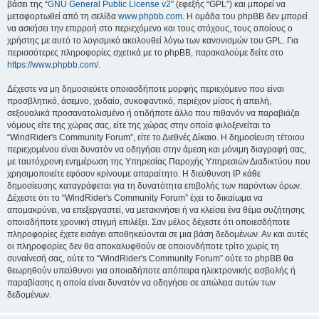
βάσει της “
GNU General Public License v2
” (εφεξής “GPL”) και μπορεί να
μεταφορτωθεί από τη σελίδα
www.phpbb.com
. Η ομάδα του phpBB δεν μπορεί
να ασκήσει την επιρροή στο περιεχόμενο και τους στόχους, τους οποίους ο
χρήστης με αυτό το λογισμικό ακολουθεί λόγω των κανονισμών του GPL. Για
περισσότερες πληροφορίες σχετικά με το phpBB, παρακαλούμε δείτε στο
https://www.phpbb.com/
.
Δέχεστε να μη δημοσιεύετε οποιασδήποτε μορφής περιεχόμενο που είναι
προσβλητικό, άσεμνο, χυδαίο, συκοφαντικό, περιέχον μίσος ή απειλή,
σεξουαλικά προσανατολισμένο ή οτιδήποτε άλλο που πιθανόν να παραβιάζει
νόμους είτε της χώρας σας, είτε της χώρας στην οποία φιλοξενείται το
“WindRider's Community Forum”, είτε το Διεθνές Δίκαιο. Η δημοσίευση τέτοιου
περιεχομένου είναι δυνατόν να οδηγήσει στην άμεση και μόνιμη διαγραφή σας,
με ταυτόχρονη ενημέρωση της Υπηρεσίας Παροχής Υπηρεσιών Διαδικτύου που
χρησιμοποιείτε εφόσον κρίνουμε απαραίτητο. Η διεύθυνση IP κάθε
δημοσίευσης καταγράφεται για τη δυνατότητα επιβολής των παρόντων όρων.
Δέχεστε ότι το “WindRider's Community Forum” έχει το δικαίωμα να
απομακρύνει, να επεξεργαστεί, να μετακινήσει ή να κλείσει ένα θέμα συζήτησης
οποιαδήποτε χρονική στιγμή επιλέξει. Σαν μέλος δέχεστε ότι οποιεσδήποτε
πληροφορίες έχετε εισάγει αποθηκεύονται σε μια βάση δεδομένων. Αν και αυτές
οι πληροφορίες δεν θα αποκαλυφθούν σε οποιονδήποτε τρίτο χωρίς τη
συναίνεσή σας, ούτε το “WindRider's Community Forum” ούτε το phpBB θα
θεωρηθούν υπεύθυνοι για οποιαδήποτε απόπειρα ηλεκτρονικής εισβολής ή
παραβίασης η οποία είναι δυνατόν να οδηγήσει σε απώλεια αυτών των
δεδομένων.