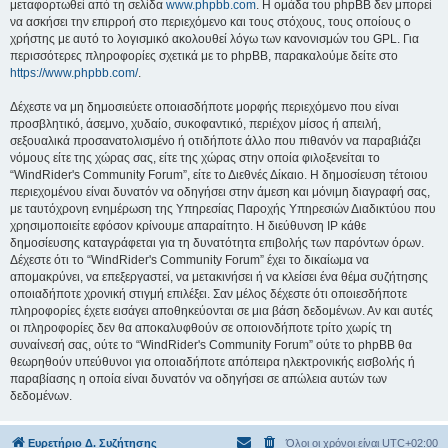
μεταφορτωθεί από τη σελίδα
www.phpbb.com
. Η ομάδα του phpBB δεν μπορεί
να ασκήσει την επιρροή στο περιεχόμενο και τους στόχους, τους οποίους ο
χρήστης με αυτό το λογισμικό ακολουθεί λόγω των κανονισμών του GPL. Για
περισσότερες πληροφορίες σχετικά με το phpBB, παρακαλούμε δείτε στο
https://www.phpbb.com/
.
Δέχεστε να μη δημοσιεύετε οποιασδήποτε μορφής περιεχόμενο που είναι
προσβλητικό, άσεμνο, χυδαίο, συκοφαντικό, περιέχον μίσος ή απειλή,
σεξουαλικά προσανατολισμένο ή οτιδήποτε άλλο που πιθανόν να παραβιάζει
νόμους είτε της χώρας σας, είτε της χώρας στην οποία φιλοξενείται το
“WindRider's Community Forum”, είτε το Διεθνές Δίκαιο. Η δημοσίευση τέτοιου
περιεχομένου είναι δυνατόν να οδηγήσει στην άμεση και μόνιμη διαγραφή σας,
με ταυτόχρονη ενημέρωση της Υπηρεσίας Παροχής Υπηρεσιών Διαδικτύου που
χρησιμοποιείτε εφόσον κρίνουμε απαραίτητο. Η διεύθυνση IP κάθε
δημοσίευσης καταγράφεται για τη δυνατότητα επιβολής των παρόντων όρων.
Δέχεστε ότι το “WindRider's Community Forum” έχει το δικαίωμα να
απομακρύνει, να επεξεργαστεί, να μετακινήσει ή να κλείσει ένα θέμα συζήτησης
οποιαδήποτε χρονική στιγμή επιλέξει. Σαν μέλος δέχεστε ότι οποιεσδήποτε
πληροφορίες έχετε εισάγει αποθηκεύονται σε μια βάση δεδομένων. Αν και αυτές
οι πληροφορίες δεν θα αποκαλυφθούν σε οποιονδήποτε τρίτο χωρίς τη
συναίνεσή σας, ούτε το “WindRider's Community Forum” ούτε το phpBB θα
θεωρηθούν υπεύθυνοι για οποιαδήποτε απόπειρα ηλεκτρονικής εισβολής ή
παραβίασης η οποία είναι δυνατόν να οδηγήσει σε απώλεια αυτών των
δεδομένων.
Ευρετήριο Δ. Συζήτησης
Όλοι οι χρόνοι είναι
UTC+02:00