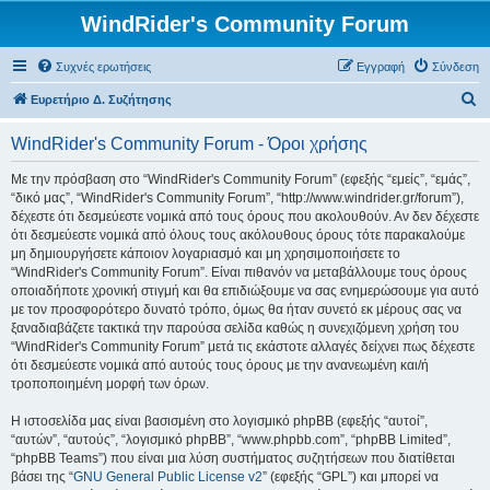
WindRider's Community Forum
Συχνές ερωτήσεις
Εγγραφή
Σύνδεση
Α
Ευρετήριο Δ. Συζήτησης
ν
WindRider's Community Forum - Όροι χρήσης
α
ζ
Με την πρόσβαση στο “WindRider's Community Forum” (εφεξής “εμείς”, “εμάς”,
“δικό μας”, “WindRider's Community Forum”, “http://www.windrider.gr/forum”),
ή
δέχεστε ότι δεσμεύεστε νομικά από τους όρους που ακολουθούν. Αν δεν δέχεστε
τ
ότι δεσμεύεστε νομικά από όλους τους ακόλουθους όρους τότε παρακαλούμε
μη δημιουργήσετε κάποιον λογαριασμό και μη χρησιμοποιήσετε το
η
“WindRider's Community Forum”. Είναι πιθανόν να μεταβάλλουμε τους όρους
σ
οποιαδήποτε χρονική στιγμή και θα επιδιώξουμε να σας ενημερώσουμε για αυτό
με τον προσφορότερο δυνατό τρόπο, όμως θα ήταν συνετό εκ μέρους σας να
η
ξαναδιαβάζετε τακτικά την παρούσα σελίδα καθώς η συνεχιζόμενη χρήση του
“WindRider's Community Forum” μετά τις εκάστοτε αλλαγές δείχνει πως δέχεστε
ότι δεσμεύεστε νομικά από αυτούς τους όρους με την ανανεωμένη και/ή
τροποποιημένη μορφή των όρων.
Η ιστοσελίδα μας είναι βασισμένη στο λογισμικό phpBB (εφεξής “αυτοί”,
“αυτών”, “αυτούς”, “λογισμικό phpBB”, “www.phpbb.com”, “phpBB Limited”,
“phpBB Teams”) που είναι μια λύση συστήματος συζητήσεων που διατίθεται
βάσει της “
GNU General Public License v2
” (εφεξής “GPL”) και μπορεί να