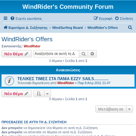
WindRider's Community Forum
Συχνές ερωτήσεις
Εγγραφή
Σύνδεση
Α
Ευρετήριο Δ. Συζήτησης
WindSurfing Board
WindRider's Offers
ν
WindRider's Offers
α
Συντονιστής:
WindRider
ζ
Αναζήτηση
Ειδική αναζήτηση
Νέο Θέμα
ή
0 θέματα • Σελίδα
1
από
1
τ
Ανακοινώσεις
η
TEΛΙΚΕΣ ΤΙΜΕΣ ΣΤΑ ΠΑΝΙΑ EZZY SAILS............
σ
Τελευταία δημοσίευση από
WindRider
«
Παρ 8 Απρ 2011 21:47
η
Νέο Θέμα
0 θέματα • Σελίδα
1
από
1
Μετάβαση σε
ΠΡΟΣΒΆΣΕΙΣ ΣΕ ΑΥΤΉ ΤΗ Δ. ΣΥΖΉΤΗΣΗ
Δεν μπορείτε
να δημοσιεύετε νέα θέματα σε αυτή τη Δ. Συζήτηση
Δεν μπορείτε
να απαντάτε σε θέματα σε αυτή τη Δ. Συζήτηση