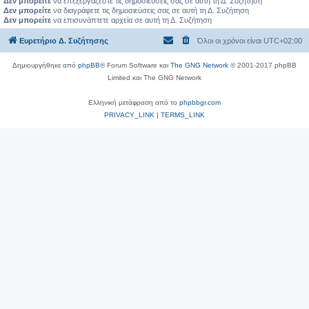
Δεν μπορείτε
να επεξεργάζεστε τις δημοσιεύσεις σας σε αυτή τη Δ. Συζήτηση
Δεν μπορείτε
να διαγράφετε τις δημοσιεύσεις σας σε αυτή τη Δ. Συζήτηση
Δεν μπορείτε
να επισυνάπτετε αρχεία σε αυτή τη Δ. Συζήτηση
Ευρετήριο Δ. Συζήτησης
Όλοι οι χρόνοι είναι
UTC+02:00
Δημιουργήθηκε από
phpBB
® Forum Software και
The GNG Network
© 2001-2017 phpBB
Limited και The GNG Network
Ελληνική μετάφραση από το
phpbbgr.com
PRIVACY_LINK
|
TERMS_LINK