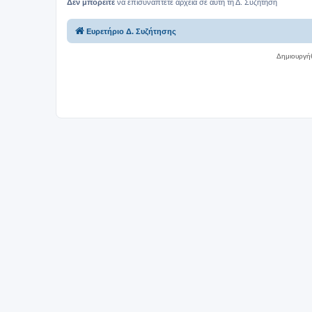
Δεν μπορείτε
να επισυνάπτετε αρχεία σε αυτή τη Δ. Συζήτηση
Ευρετήριο Δ. Συζήτησης
Δημιουργή