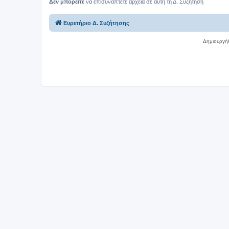
Δεν μπορείτε
να επισυνάπτετε αρχεία σε αυτή τη Δ. Συζήτηση
Ευρετήριο Δ. Συζήτησης
Δημιουργή