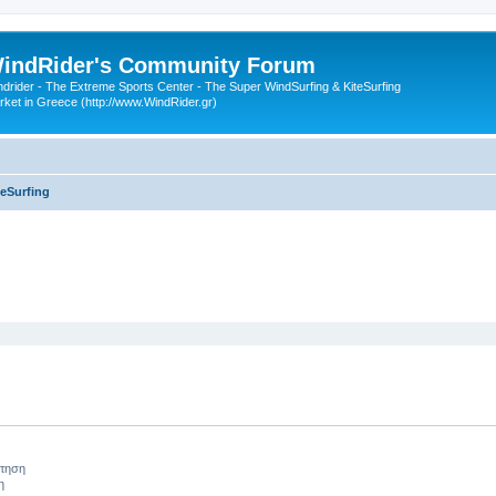
indRider's Community Forum
ndrider - The Extreme Sports Center - The Super WindSurfing & KiteSurfing
rket in Greece (http://www.WindRider.gr)
teSurfing
 αναζήτηση
ήτηση
η