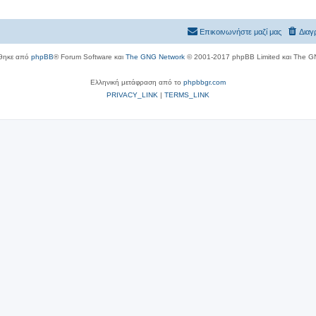
Επικοινωνήστε μαζί μας
Διαγ
θηκε από
phpBB
® Forum Software και
The GNG Network
© 2001-2017 phpBB Limited και The G
Ελληνική μετάφραση από το
phpbbgr.com
PRIVACY_LINK
|
TERMS_LINK