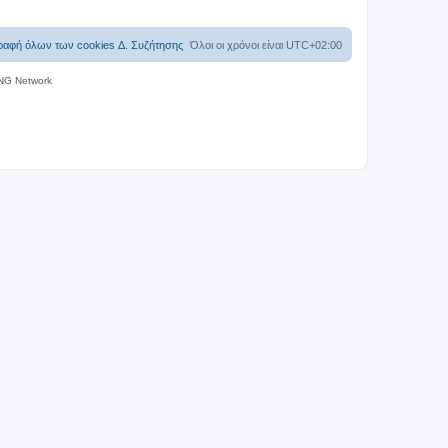
ραφή όλων των cookies Δ. Συζήτησης
Όλοι οι χρόνοι είναι
UTC+02:00
NG Network