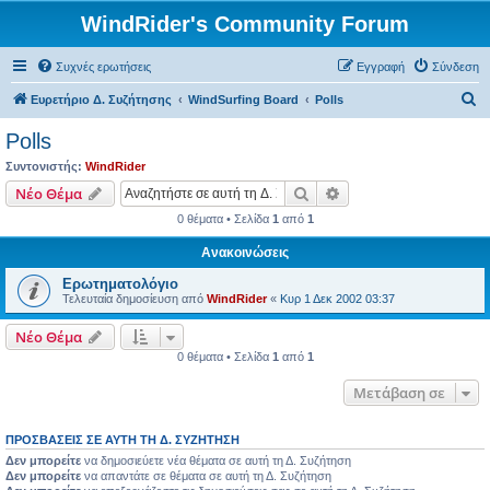
WindRider's Community Forum
Συχνές ερωτήσεις
Εγγραφή
Σύνδεση
Α
Ευρετήριο Δ. Συζήτησης
WindSurfing Board
Polls
ν
Polls
α
Συντονιστής:
WindRider
ζ
Αναζήτηση
Ειδική αναζήτηση
Νέο Θέμα
ή
0 θέματα • Σελίδα
1
από
1
τ
Ανακοινώσεις
η
Ερωτηματολόγιο
σ
Τελευταία δημοσίευση από
WindRider
«
Κυρ 1 Δεκ 2002 03:37
η
Νέο Θέμα
0 θέματα • Σελίδα
1
από
1
Μετάβαση σε
ΠΡΟΣΒΆΣΕΙΣ ΣΕ ΑΥΤΉ ΤΗ Δ. ΣΥΖΉΤΗΣΗ
Δεν μπορείτε
να δημοσιεύετε νέα θέματα σε αυτή τη Δ. Συζήτηση
Δεν μπορείτε
να απαντάτε σε θέματα σε αυτή τη Δ. Συζήτηση