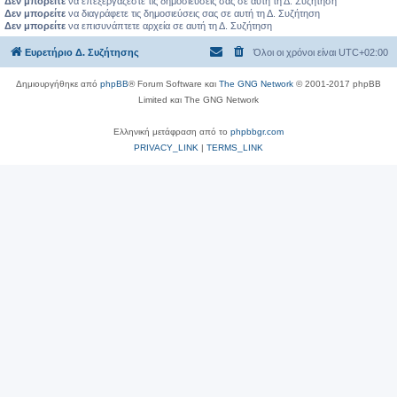
Δεν μπορείτε
να επεξεργάζεστε τις δημοσιεύσεις σας σε αυτή τη Δ. Συζήτηση
Δεν μπορείτε
να διαγράφετε τις δημοσιεύσεις σας σε αυτή τη Δ. Συζήτηση
Δεν μπορείτε
να επισυνάπτετε αρχεία σε αυτή τη Δ. Συζήτηση
Ευρετήριο Δ. Συζήτησης
Όλοι οι χρόνοι είναι
UTC+02:00
Δημιουργήθηκε από
phpBB
® Forum Software και
The GNG Network
© 2001-2017 phpBB
Limited και The GNG Network
Ελληνική μετάφραση από το
phpbbgr.com
PRIVACY_LINK
|
TERMS_LINK